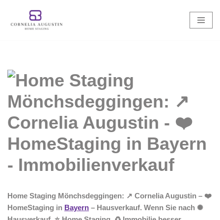
Zum
Inhalt
springen
Home Staging Mönchsdeggingen: ↗️ Cornelia Augustin – ❤️
HomeStaging in
Bayern
– Hausverkauf. Wenn Sie nach ✺
Hausverkauf, ⭐ Home Staging, ♻ Immobilie besser