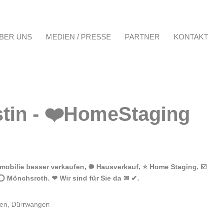
BER UNS
MEDIEN / PRESSE
PARTNER
KONTAKT
Projekte
Über uns
Medien / Presse
Partner
Kontakt
mobilie besser verkaufen, ✺ Hausverkauf, ⭐ Home Staging, ☑️
⭕ Mönchsroth. ❤ Wir sind für Sie da ✉ ✔.