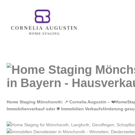
Zum
Inhalt
springen
Home Staging Mönchsroth: ↗️ Cornelia Augustin – ❤️HomeSta
Immobilienverkauf oder ✹ Immobilien Verkaufsförderung gesuch