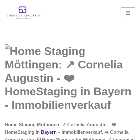
Zum
Inhalt
springen
Home Staging Möttingen: ↗️ Cornelia Augustin – ❤️
HomeStaging in
Bayern
– Immobilienverkauf. ➡️ Cornelia
Augustin, Ihre ☑️ Home Stagerin für Möttingen. ✓ Immobilie