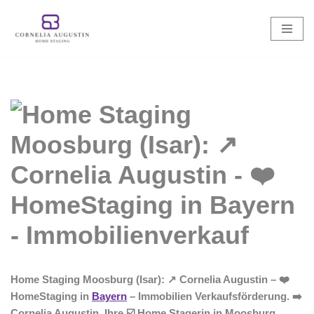
Zum
Inhalt
springen
Home Staging Moosburg (Isar): ↗️ Cornelia Augustin – ❤️
HomeStaging in
Bayern
– Immobilien Verkaufsförderung. ➡️
Cornelia Augustin, Ihre ☑️ Home Stagerin in Moosburg