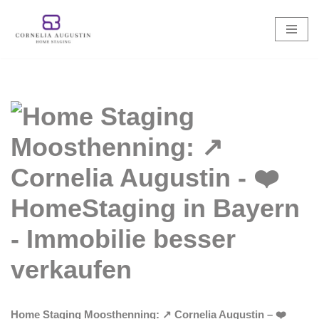
Zum
Inhalt
springen
Home Staging Moosthenning: ↗️ Cornelia Augustin – ❤️