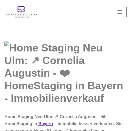
Zum
Inhalt
springen
Home Staging Neu Ulm: ↗️ Cornelia Augustin – ❤️
HomeStaging in
Bayern
– Immobilie besser verkaufen. Sie
haben nach ⭐ Home Staging, ✓ Immobilie besser