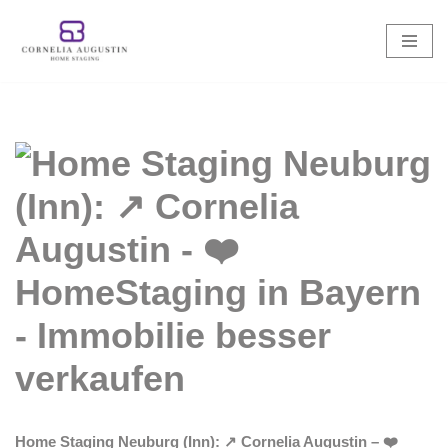
Zum
Inhalt
springen
Home Staging Neuburg (Inn): ↗️ Cornelia Augustin – ❤️