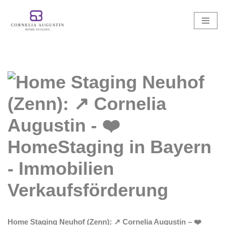
Zum
Inhalt
springen
Home Staging Neuhof (Zenn): ↗️ Cornelia Augustin – ❤️