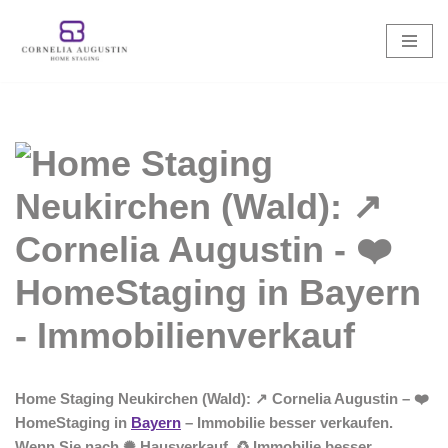
Zum
Inhalt
springen
Home Staging Neukirchen (Wald): ↗️ Cornelia Augustin – ❤️
HomeStaging in
Bayern
– Immobilie besser verkaufen.
Wenn Sie nach ✺ Hausverkauf, ♻ Immobilie besser