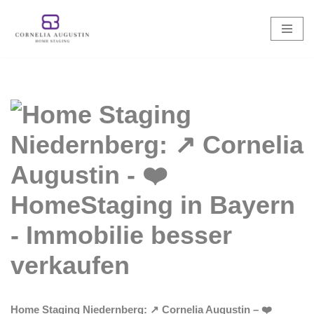
Zum
Inhalt
springen
Home Staging Niedernberg: ↗️ Cornelia Augustin – ❤️