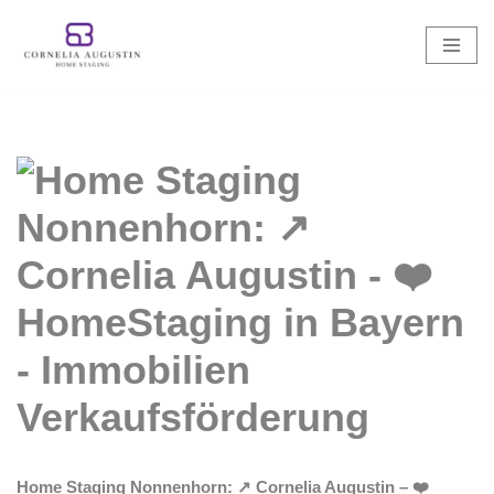
Zum
Inhalt
springen
Home Staging Nonnenhorn: ↗️ Cornelia Augustin – ❤️