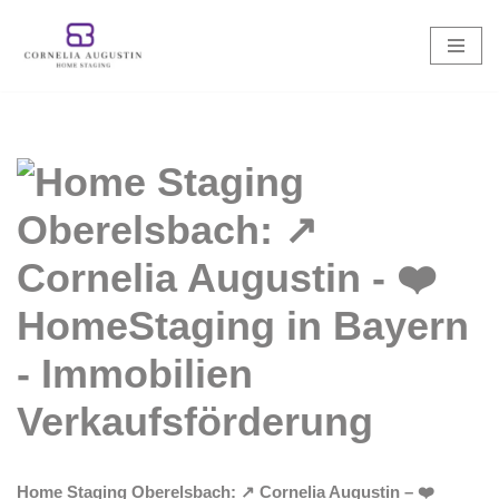
Zum
Inhalt
springen
Home Staging Oberelsbach: ↗️ Cornelia Augustin – ❤️