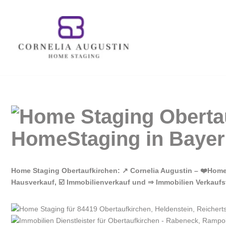
Zum
Inhalt
springen
Home Staging Obertaufkirchen: ↗️ Cornelia Augustin – ❤️Hom
Hausverkauf, ☑️ Immobilienverkauf und ⇒ Immobilien Verkaufsf