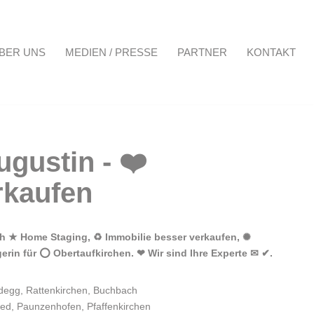
BER UNS
MEDIEN / PRESSE
PARTNER
KONTAKT
Projekte
Über uns
Medien / Presse
Partner
Kontakt
h ★ Home Staging, ♻ Immobilie besser verkaufen, ✺
erin für ⭕ Obertaufkirchen. ❤ Wir sind Ihre Experte ✉ ✔.