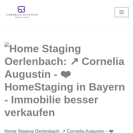
Zum
Inhalt
springen
Home Staging Oerlenbach: ↗️ Cornelia Augustin – ❤️