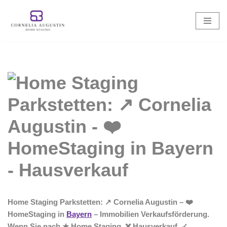
Zum
Inhalt
springen
Home Staging Parkstetten: ↗️ Cornelia Augustin – ❤️
HomeStaging in
Bayern
– Immobilien Verkaufsförderung.
Wenn Sie nach ★ Home Staging, ❌ Hausverkauf, ✓