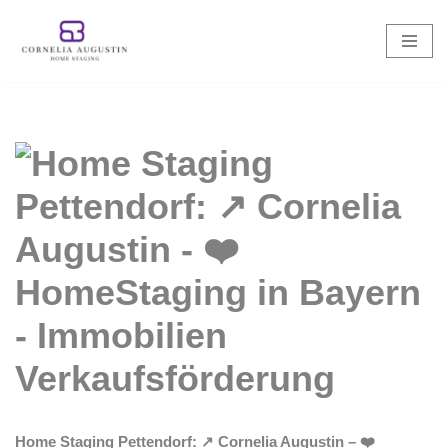
Zum
Inhalt
springen
Home Staging Pettendorf: ↗️ Cornelia Augustin – ❤️