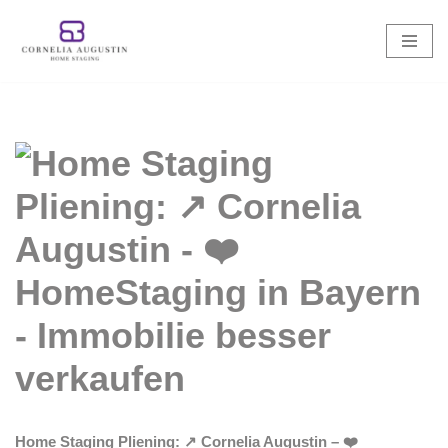
Zum
Inhalt
springen
Home Staging Pliening: ↗️ Cornelia Augustin – ❤️