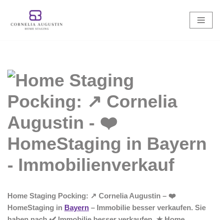
Zum
Inhalt
springen
Home Staging Pocking: ↗️ Cornelia Augustin – ❤️
HomeStaging in
Bayern
– Immobilie besser verkaufen. Sie
haben nach ✔️ Immobilie besser verkaufen, ★ Home