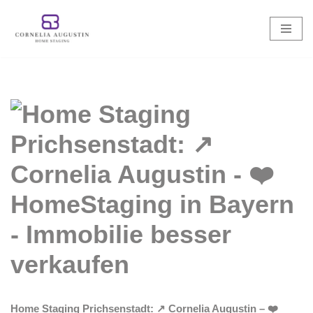
Zum
Inhalt
springen
Home Staging Prichsenstadt: ↗️ Cornelia Augustin – ❤️