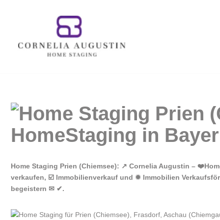
Zum
Inhalt
springen
Home Staging Prien (Chiemsee): ↗️ Cornelia Augustin – ❤️Ho
verkaufen, ☑️ Immobilienverkauf und ✹ Immobilien Verkaufsför
begeistern ✉ ✔.