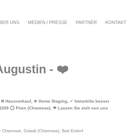
BER UNS
MEDIEN / PRESSE
PARTNER
KONTAKT
Projekte
Über uns
Medien / Presse
Partner
Kontakt
h ❌ Hausverkauf, ★ Home Staging, ✓ Immobilie besser
83209 ⭕ Prien (Chiemsee). ❤ Lassen Sie sich von uns