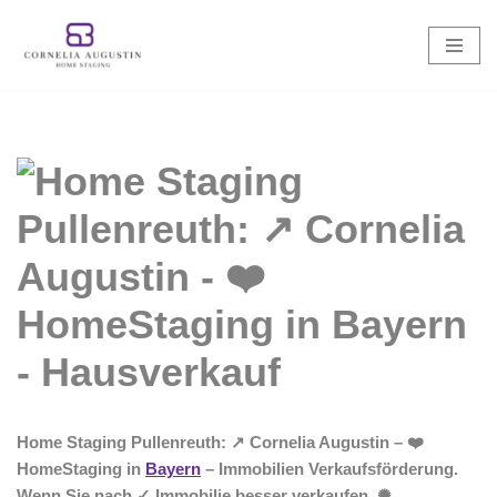
Zum
Inhalt
springen
Home Staging Pullenreuth: ↗️ Cornelia Augustin – ❤️
HomeStaging in
Bayern
– Immobilien Verkaufsförderung.
Wenn Sie nach ✓ Immobilie besser verkaufen, ✺