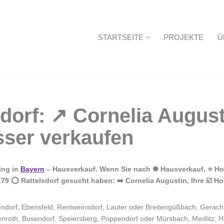
STARTSEITE
PROJEKTE
Ü
Startseite
ing in
Bayern
– Hausverkauf. Wenn Sie nach ✺ Hausverkauf, ⭐ Hom
9 ⭕ Rattelsdorf gesucht haben: ➡️ Cornelia Augustin, Ihre ☑️ Hom