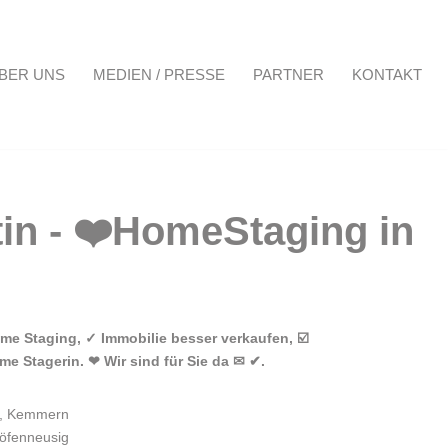
BER UNS
MEDIEN / PRESSE
PARTNER
KONTAKT
Projekte
Über uns
Medien / Presse
Partner
Kontakt
e Staging, ✓ Immobilie besser verkaufen, ☑️
e Stagerin. ❤ Wir sind für Sie da ✉ ✔.