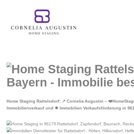
Zum
Inhalt
springen
Home Staging Rattelsdorf: ↗️ Cornelia Augustin – ❤️HomeStag
Immobilienverkauf und ✹ Immobilien Verkaufsförderung in 9617