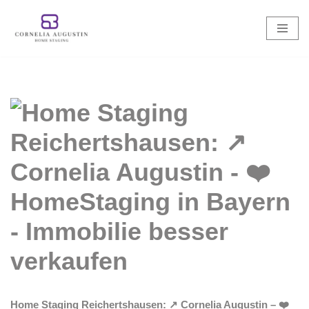
Zum
Inhalt
springen
Home Staging Reichertshausen: ↗️ Cornelia Augustin – ❤️