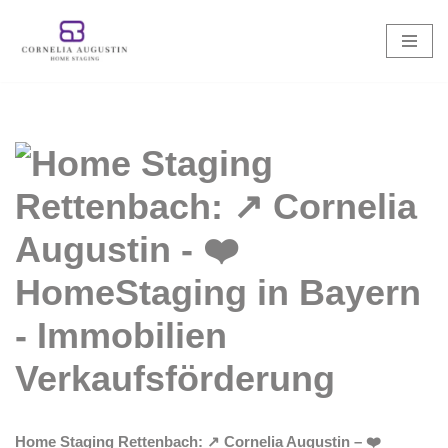
Zum
Inhalt
springen
Home Staging Rettenbach: ↗️ Cornelia Augustin – ❤️