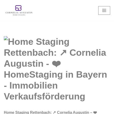
Zum
Inhalt
springen
Home Staging Rettenbach: ↗️ Cornelia Augustin – ❤️