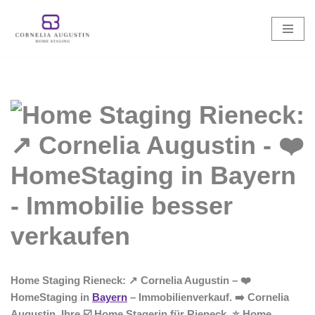
Zum
Inhalt
springen
Home Staging Rieneck: ↗️ Cornelia Augustin – ❤️
HomeStaging in
Bayern
– Immobilienverkauf. ➡️ Cornelia
Augustin, Ihre ☑️ Home Stagerin für Rieneck. ⭐ Home