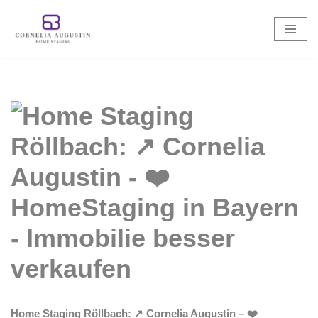
Zum
Inhalt
springen
Home Staging Röllbach: ↗️ Cornelia Augustin – ❤️