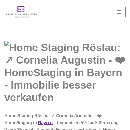
Zum
Inhalt
springen
Home Staging Röslau: ↗️ Cornelia Augustin – ❤️
HomeStaging in
Bayern
– Immobilien Verkaufsförderung.
Wenn Sie nach ✓ Immobilie besser verkaufen, ⭐ Home