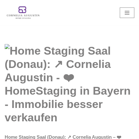
Zum
Inhalt
springen
Home Staging Saal (Donau): ↗️ Cornelia Augustin – ❤️