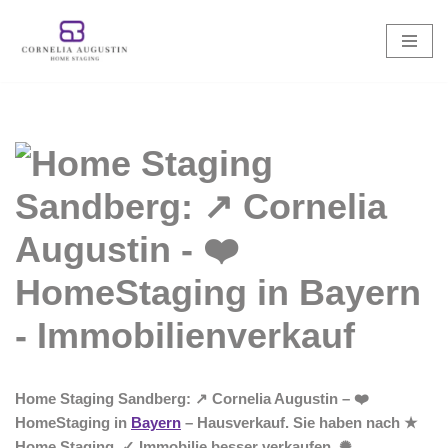
Zum
Inhalt
springen
Home Staging Sandberg: ↗️ Cornelia Augustin – ❤️
HomeStaging in
Bayern
– Hausverkauf. Sie haben nach ★
Home Staging, ✓ Immobilie besser verkaufen, ✺