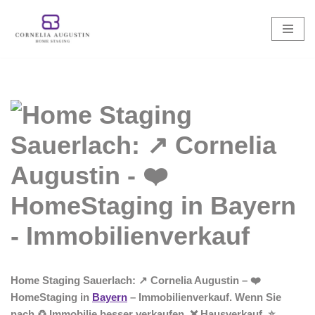
Zum
Inhalt
springen
Home Staging Sauerlach: ↗️ Cornelia Augustin – ❤️
HomeStaging in
Bayern
– Immobilienverkauf. Wenn Sie
nach ♻ Immobilie besser verkaufen, ❌ Hausverkauf, ⭐