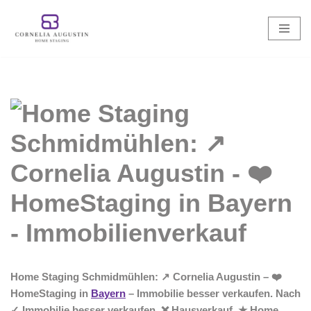
Zum
Inhalt
springen
Home Staging Schmidmühlen: ↗️ Cornelia Augustin – ❤️
HomeStaging in
Bayern
– Immobilie besser verkaufen. Nach
✓ Immobilie besser verkaufen, ❌ Hausverkauf, ★ Home