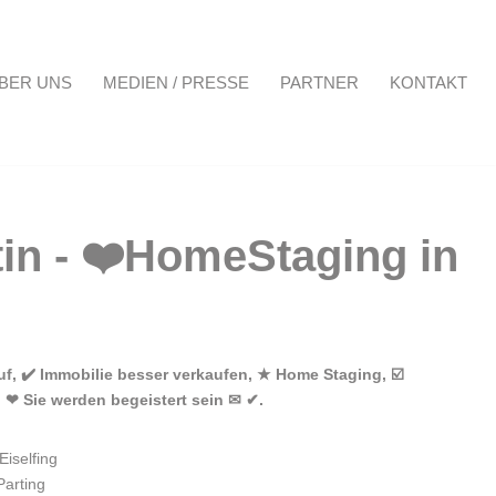
BER UNS
MEDIEN / PRESSE
PARTNER
KONTAKT
Projekte
Über uns
Medien / Presse
Partner
Kontakt
, ✔️ Immobilie besser verkaufen, ★ Home Staging, ☑️
 ❤ Sie werden begeistert sein ✉ ✔.