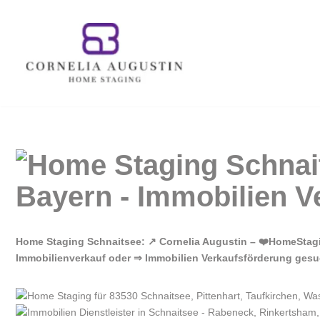
Zum
Inhalt
springen
Home Staging Schnaitsee: ↗️ Cornelia Augustin – ❤️HomeStag
Immobilienverkauf oder ⇒ Immobilien Verkaufsförderung gesuch