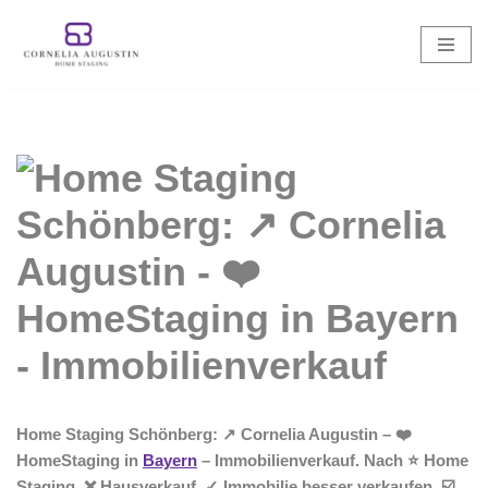
Zum
Inhalt
springen
Home Staging Schönberg: ↗️ Cornelia Augustin – ❤️
HomeStaging in
Bayern
– Immobilienverkauf. Nach ⭐ Home
Staging, ❌ Hausverkauf, ✓ Immobilie besser verkaufen, ☑️