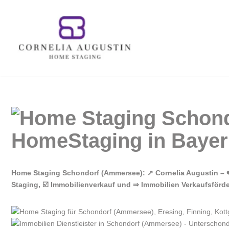
Zum
Inhalt
springen
Home Staging Schondorf (Ammersee): ↗️ Cornelia Augustin –
Staging, ☑️ Immobilienverkauf und ⇒ Immobilien Verkaufsförde