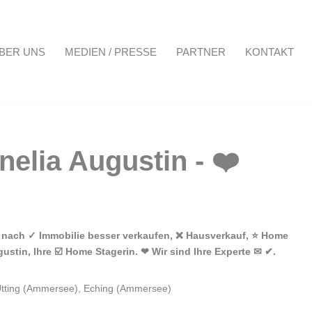
BER UNS
MEDIEN / PRESSE
PARTNER
KONTAKT
Projekte
Über uns
Medien / Presse
Partner
Kontakt
 nach ✓ Immobilie besser verkaufen, ❌ Hausverkauf, ⭐ Home
tin, Ihre ☑️ Home Stagerin. ❤ Wir sind Ihre Experte ✉ ✔.