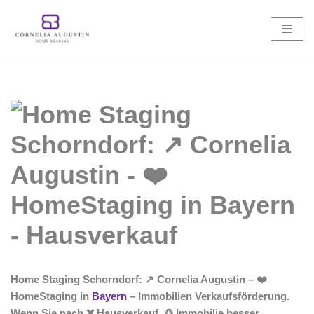
Zum
Inhalt
springen
Home Staging Schorndorf: ↗️ Cornelia Augustin – ❤️
HomeStaging in
Bayern
– Immobilien Verkaufsförderung.
Wenn Sie nach ❌ Hausverkauf, ♻ Immobilie besser