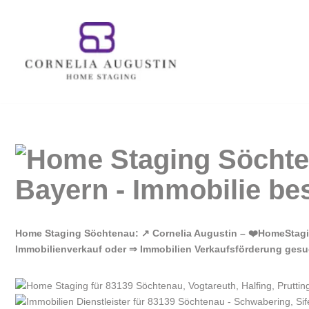
Zum
Inhalt
springen
Home Staging Söchtenau: ↗️ Cornelia Augustin – ❤️HomeStag
Immobilienverkauf oder ⇒ Immobilien Verkaufsförderung gesuc