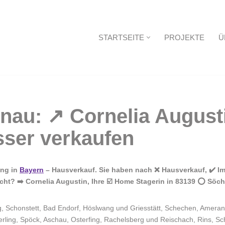
STARTSEITE
PROJEKTE
Ü
Startseite
ing in
Bayern
– Hausverkauf. Sie haben nach ❌ Hausverkauf, ✔️ Im
ht? ➡️ Cornelia Augustin, Ihre ☑️ Home Stagerin in 83139 ⭕ Söc