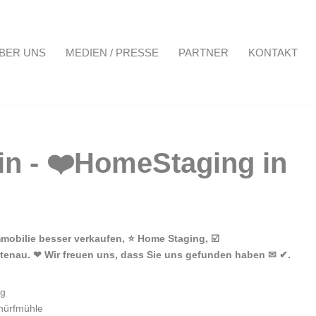
BER UNS
MEDIEN / PRESSE
PARTNER
KONTAKT
Projekte
Über uns
Medien / Presse
Partner
Kontakt
mobilie besser verkaufen, ⭐ Home Staging, ☑️
htenau. ❤ Wir freuen uns, dass Sie uns gefunden haben ✉ ✔.