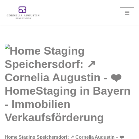
Zum
Inhalt
springen
Home Staging Speichersdorf: ↗️ Cornelia Augustin – ❤️