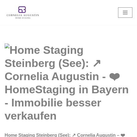
Zum
Inhalt
springen
Home Staging Steinberg (See): ↗️ Cornelia Augustin – ❤️