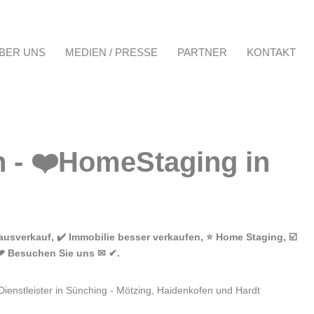
BER UNS
MEDIEN / PRESSE
PARTNER
KONTAKT
Projekte
Über uns
Medien / Presse
Partner
Kontakt
usverkauf, ✔️ Immobilie besser verkaufen, ⭐ Home Staging, ☑️
 ❤ Besuchen Sie uns ✉ ✔.