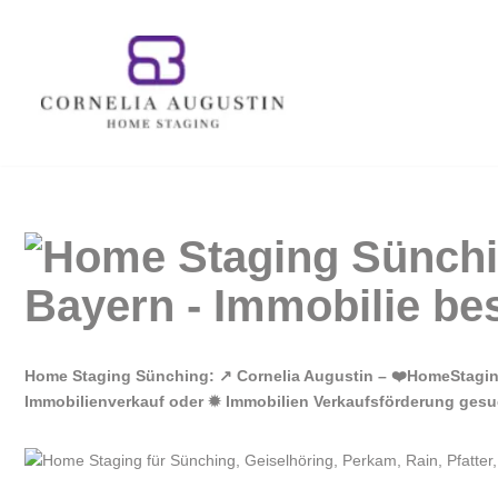
Zum
Inhalt
springen
Home Staging Sünching: ↗️ Cornelia Augustin – ❤️HomeStagi
Immobilienverkauf oder ✹ Immobilien Verkaufsförderung gesuc