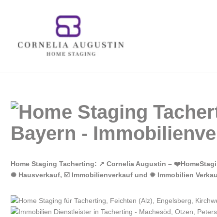
Zum
Inhalt
springen
Home Staging Tacherting: ↗️ Cornelia Augustin – ❤️HomeStag
✺ Hausverkauf, ☑️ Immobilienverkauf und ✹ Immobilien Verkau