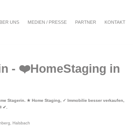
BER UNS
MEDIEN / PRESSE
PARTNER
KONTAKT
Projekte
Über uns
Medien / Presse
Partner
Kontakt
Home Stagerin. ★ Home Staging, ✓ Immobilie besser verkaufen,
✉ ✔.