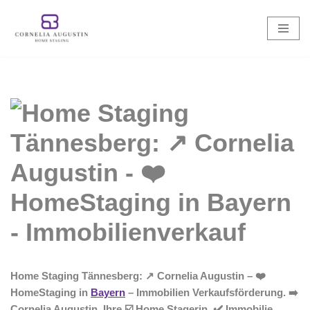
Zum
Inhalt
springen
Home Staging Tännesberg: ↗️ Cornelia Augustin – ❤️
HomeStaging in
Bayern
– Immobilien Verkaufsförderung. ➡️
Cornelia Augustin, Ihre ☑️ Home Stagerin. ✔️ Immobilie