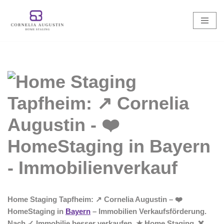
Zum
Inhalt
springen
Home Staging Tapfheim: ↗️ Cornelia Augustin – ❤️
HomeStaging in
Bayern
– Immobilien Verkaufsförderung.
Nach ✓ Immobilie besser verkaufen, ★ Home Staging, ❌