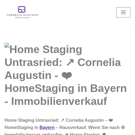
Zum
Inhalt
springen
Home Staging Untrasried: ↗️ Cornelia Augustin – ❤️
HomeStaging in
Bayern
– Hausverkauf. Wenn Sie nach ♻
Immobilie besser verkaufen, ★ Home Staging, ✺