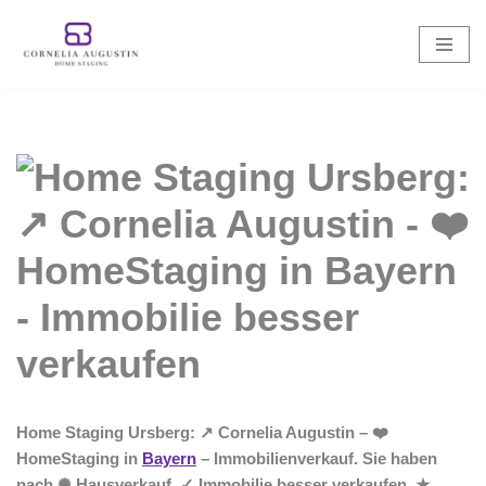
Zum
Inhalt
springen
Home Staging Ursberg: ↗️ Cornelia Augustin – ❤️
HomeStaging in
Bayern
– Immobilienverkauf. Sie haben
nach ✺ Hausverkauf, ✓ Immobilie besser verkaufen, ★