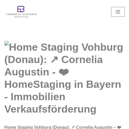
Zum
Inhalt
springen
Home Staging Vohburg (Donau): ↗️ Cornelia Augustin – ❤️