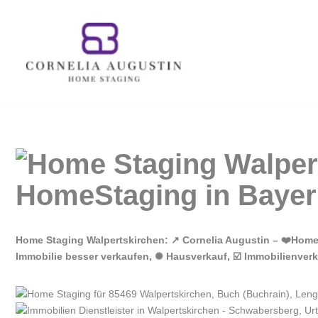
Zum
Inhalt
springen
Home Staging Walpertskirchen: ↗️ Cornelia Augustin – ❤️Hom
Immobilie besser verkaufen, ✺ Hausverkauf, ☑️ Immobilienve