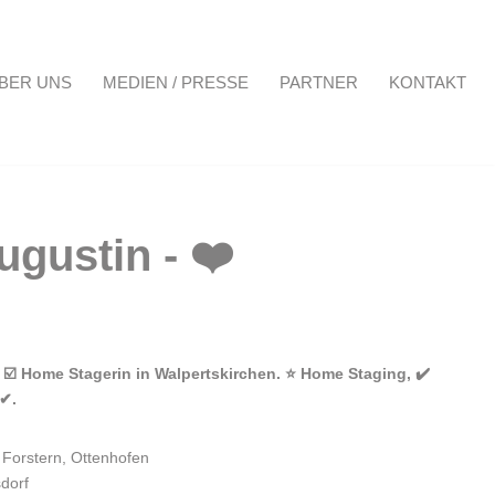
BER UNS
MEDIEN / PRESSE
PARTNER
KONTAKT
Projekte
Über uns
Medien / Presse
Partner
Kontakt
e ☑️ Home Stagerin in Walpertskirchen. ⭐ Home Staging, ✔️
 ✔.