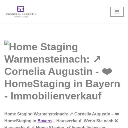
Zum
Inhalt
springen
Home Staging Warmensteinach: ↗️ Cornelia Augustin – ❤️
HomeStaging in
Bayern
– Hausverkauf. Wenn Sie nach ❌
Hausverkauf, ⭐ Home Staging, ✔️ Immobilie besser