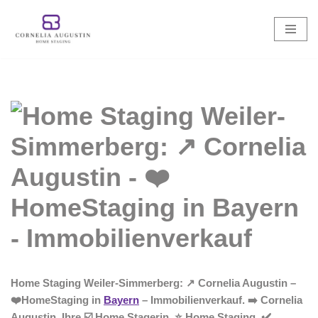
Zum
Inhalt
springen
Home Staging Weiler-Simmerberg: ↗️ Cornelia Augustin –
❤️HomeStaging in
Bayern
– Immobilienverkauf. ➡️ Cornelia
Augustin, Ihre ☑️ Home Stagerin. ⭐ Home Staging, ✔️