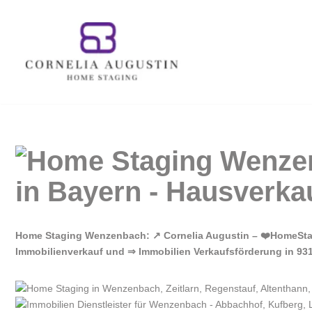
Zum
Inhalt
springen
Home Staging Wenzenbach: ↗️ Cornelia Augustin – ❤️HomeSt
Immobilienverkauf und ⇒ Immobilien Verkaufsförderung in 93