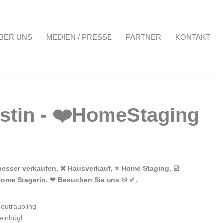
BER UNS
MEDIEN / PRESSE
PARTNER
KONTAKT
Projekte
Über uns
Medien / Presse
Partner
Kontakt
esser verkaufen, ❌ Hausverkauf, ⭐ Home Staging, ☑️
Home Stagerin. ❤ Besuchen Sie uns ✉ ✔.